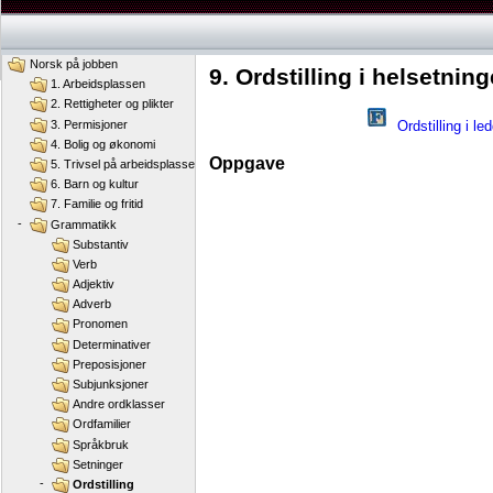
Norsk på jobben
9. Ordstilling i helsetni
1. Arbeidsplassen
2. Rettigheter og plikter
Ordstilling i le
3. Permisjoner
4. Bolig og økonomi
Oppgave
5. Trivsel på arbeidsplassen
6. Barn og kultur
7. Familie og fritid
-
Grammatikk
Substantiv
Verb
Adjektiv
Adverb
Pronomen
Determinativer
Preposisjoner
Subjunksjoner
Andre ordklasser
Ordfamilier
Språkbruk
Setninger
-
Ordstilling