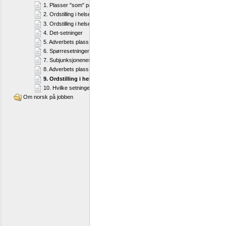
1. Plasser "som" på riktig sted i setningen
2. Ordstilling i helsetninger
3. Ordstilling i helsetninger
4. Det-setninger
5. Adverbets plass i setningene
6. Spørresetninger
7. Subjunksjonenes plass i setningene
8. Adverbets plass i leddsetninger
9. Ordstilling i helsetninger med leddsetninger
10. Hvilke setninger har riktig ordstilling?
Om norsk på jobben