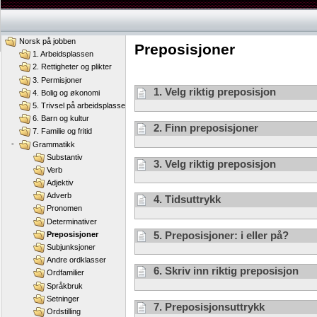
Norsk på jobben
Preposisjoner
1. Arbeidsplassen
2. Rettigheter og plikter
3. Permisjoner
1. Velg riktig preposisjon
4. Bolig og økonomi
5. Trivsel på arbeidsplassen
6. Barn og kultur
2. Finn preposisjoner
7. Familie og fritid
-
Grammatikk
Substantiv
3. Velg riktig preposisjon
Verb
Adjektiv
Adverb
4. Tidsuttrykk
Pronomen
Determinativer
5. Preposisjoner: i eller på?
Preposisjoner
Subjunksjoner
Andre ordklasser
6. Skriv inn riktig preposisjon
Ordfamilier
Språkbruk
Setninger
7. Preposisjonsuttrykk
Ordstilling