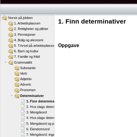
Norsk på jobben
1. Finn determinativer
1. Arbeidsplassen
2. Rettigheter og plikter
3. Permisjoner
4. Bolig og økonomi
Oppgave
5. Trivsel på arbeidsplassen
6. Barn og kultur
7. Familie og fritid
-
Grammatikk
Substantiv
Verb
Adjektiv
Adverb
Pronomen
-
Determinativer
1. Finn determinativer
2. Hva slags determinativer?
3. Mengdeord
4. Hva slags determinativ?
5. Mengdeord og pekeord
6. Eiendomsord
7. Mengdeord: ingen – ingenting