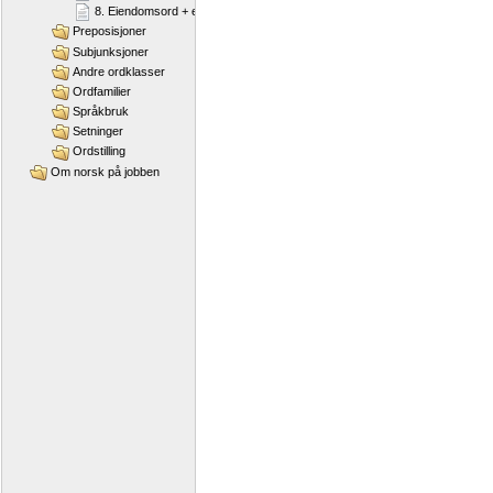
8. Eiendomsord + egen
Preposisjoner
Subjunksjoner
Andre ordklasser
Ordfamilier
Språkbruk
Setninger
Ordstilling
Om norsk på jobben