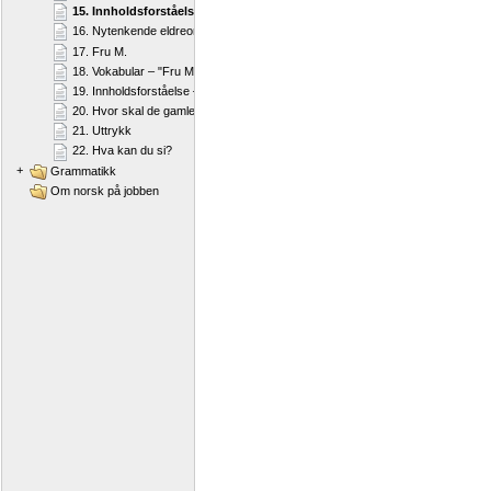
15. Innholdsforståelse – "Omsorg for eldre"
16. Nytenkende eldreomsorg
17. Fru M.
18. Vokabular – "Fru M."
19. Innholdsforståelse – "Fru M."
20. Hvor skal de gamle bo?
21. Uttrykk
22. Hva kan du si?
+
Grammatikk
Om norsk på jobben