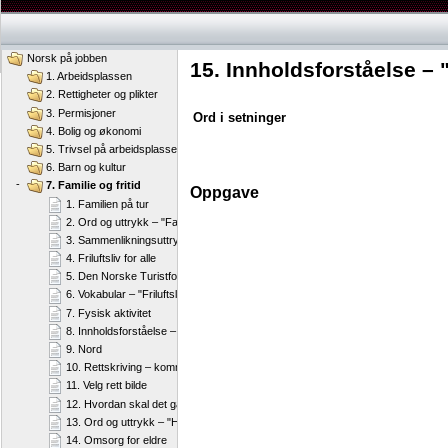
Norsk på jobben
15. Innholdsforståelse – 
1. Arbeidsplassen
2. Rettigheter og plikter
3. Permisjoner
Ord i setninger
4. Bolig og økonomi
5. Trivsel på arbeidsplassen
6. Barn og kultur
-
7. Familie og fritid
Oppgave
1. Familien på tur
2. Ord og uttrykk – "Familien på tur"
3. Sammenlikningsuttrykk
4. Friluftsliv for alle
5. Den Norske Turistforening
6. Vokabular – "Friluftsliv for alle" og "Den Norske Turistforening"
7. Fysisk aktivitet
8. Innholdsforståelse – "Fysisk aktivitet"
9. Nord
10. Rettskriving – kommaregler
11. Velg rett bilde
12. Hvordan skal det gå med mormor
13. Ord og uttrykk – "Hvordan skal det gå med mormor?"
14. Omsorg for eldre