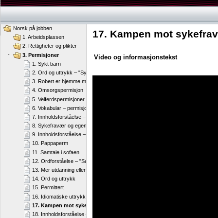
Norsk på jobben
17. Kampen mot sykefrav
1. Arbeidsplassen
2. Rettigheter og plikter
-
3. Permisjoner
Video og informasjonstekst
1. Sykt barn
2. Ord og uttrykk – "Sykt barn"
3. Robert er hjemme med sykt barn
4. Omsorgspermisjon
5. Velferdspermisjoner
6. Vokabular – permisjoner
7. Innholdsforståelse – permisjoner
8. Sykefravær og egenmelding
9. Innholdsforståelse – "Sykefravær og egenmelding"
10. Pappaperm
11. Samtale i sofaen
12. Ordforståelse – "Samtale i sofaen"
13. Mer utdanning eller ...?
14. Ord og uttrykk
15. Permittert
16. Idiomatiske uttrykk
17. Kampen mot sykefravær og mistrivsel
18. Innholdsforståelse – "Kampen mot sykefravær og mistrivsel"