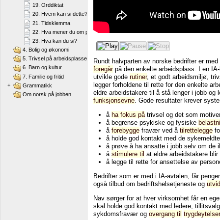
19. Orddiktat
20. Hvem kan si dette?
21. Tidsklemma
22. Hva mener du om påstandene?
23. Hva kan du si?
4. Bolig og økonomi
5. Trivsel på arbeidsplassen
Rundt halvparten av norske bedrifter er med i
6. Barn og kultur
foregår
på den enkelte arbeidsplass. I en IA-
utvikle gode
rutiner
, et godt arbeidsmiljø, tr
7. Familie og fritid
legger forholdene til rette for den enkelte a
+
Grammatikk
eldre arbeidstakere til å stå lenger i jobb og 
Om norsk på jobben
funksjonsevne
. Gode resultater krever system
å
ha fokus på
trivsel og det som motive
å begrense psykiske og fysiske
belastn
å
forebygge
fravær ved å
tilrettelegge
fo
å holde god kontakt med de sykemeldte f
å prøve å ha ansatte i jobb selv om de 
å
stimulere til
at eldre arbeidstakere blir
å legge til rette for ansettelse av perso
Bedrifter som er med i IA-avtalen, får penger
også tilbud om bedriftshelsetjeneste og
utvi
Nav sørger for at hver virksomhet får en eg
skal holde god kontakt med ledere, tillitsv
sykdomsfravær og
overgang til
trygdeytelser