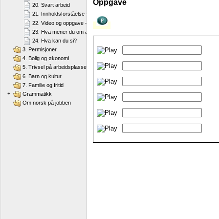
Oppgave
20. Svart arbeid
21. Innholdsforståelse – "Svart arbeid"
22. Video og oppgave – "Svart arbeid"
23. Hva mener du om arbeidstakernes rettigheter og plikter?
24. Hva kan du si?
3. Permisjoner
4. Bolig og økonomi
5. Trivsel på arbeidsplassen
6. Barn og kultur
7. Familie og fritid
+
Grammatikk
Om norsk på jobben