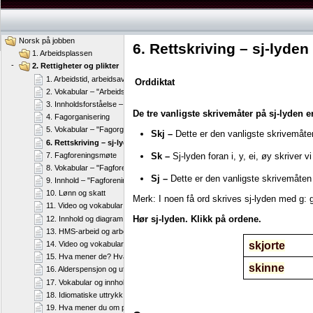
Norsk på jobben
6. Rettskriving – sj-lyden
1. Arbeidsplassen
-
2. Rettigheter og plikter
1. Arbeidstid, arbeidsavtale og ferie
Orddiktat
2. Vokabular – "Arbeidstid, arbeidsavtale og ferie"
3. Innholdsforståelse – "Arbeidstid, arbeidsavtale og ferie"
De tre vanligste skrivemåter på sj-lyden er
4. Fagorganisering
5. Vokabular – "Fagorganisering"
Skj –
Dette er den vanligste skrivemåten
6. Rettskriving – sj-lyden
Sk –
Sj-lyden foran i, y, ei, øy skriver v
7. Fagforeningsmøte
8. Vokabular – "Fagforeningsmøte"
Sj –
Dette er den vanligste skrivemåten
9. Innhold – "Fagforeningsmøte"
10. Lønn og skatt
Merk: I noen få ord skrives sj-lyden med g: 
11. Video og vokabular – "Lønn og skatt"
Hør sj-lyden. Klikk på ordene.
12. Innhold og diagram – "Lønn og skatt"
13. HMS-arbeid og arbeidsmiljøloven
skjorte
14. Video og vokabular – "HMS-arbeid og arbeidsmiljøloven"
15. Hva mener de? Hva mener du?
skinne
16. Alderspensjon og uførepensjon
17. Vokabular og innholdsforståelse – "Alderspensjon og uførepensjon"
18. Idiomatiske uttrykk
19. Hva mener du om påstandene?