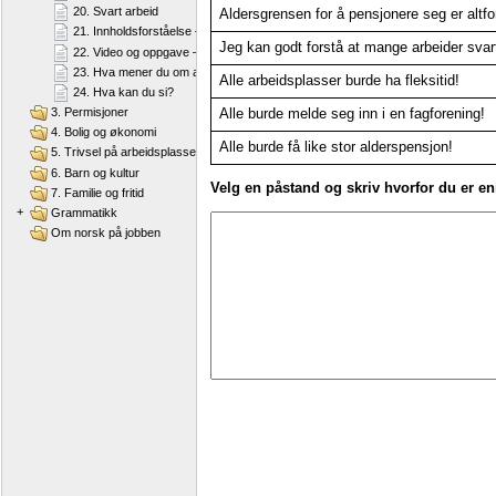
20. Svart arbeid
Aldersgrensen for å pensjonere seg er altfor
21. Innholdsforståelse – "Svart arbeid"
Jeg kan godt forstå at mange arbeider svar
22. Video og oppgave – "Svart arbeid"
23. Hva mener du om arbeidstakernes rettigheter og plikter?
Alle arbeidsplasser burde ha fleksitid!
24. Hva kan du si?
3. Permisjoner
Alle burde melde seg inn i en fagforening!
4. Bolig og økonomi
Alle burde få like stor alderspensjon!
5. Trivsel på arbeidsplassen
6. Barn og kultur
Velg en påstand og skriv hvorfor du er eni
7. Familie og fritid
+
Grammatikk
Om norsk på jobben