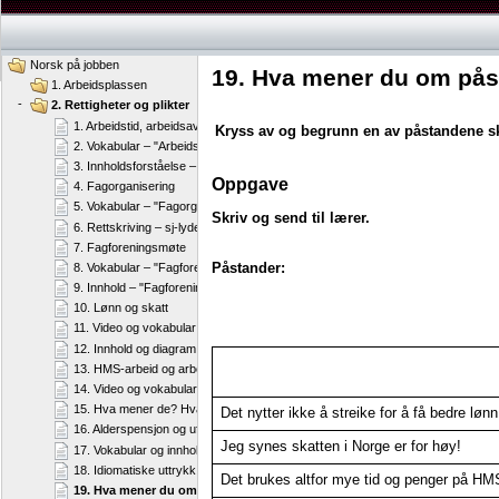
Norsk på jobben
19. Hva mener du om på
1. Arbeidsplassen
-
2. Rettigheter og plikter
1. Arbeidstid, arbeidsavtale og ferie
Kryss av og begrunn en av påstandene skr
2. Vokabular – "Arbeidstid, arbeidsavtale og ferie"
3. Innholdsforståelse – "Arbeidstid, arbeidsavtale og ferie"
Oppgave
4. Fagorganisering
5. Vokabular – "Fagorganisering"
Skriv og send til lærer.
6. Rettskriving – sj-lyden
7. Fagforeningsmøte
Påstander:
8. Vokabular – "Fagforeningsmøte"
9. Innhold – "Fagforeningsmøte"
10. Lønn og skatt
11. Video og vokabular – "Lønn og skatt"
12. Innhold og diagram – "Lønn og skatt"
13. HMS-arbeid og arbeidsmiljøloven
14. Video og vokabular – "HMS-arbeid og arbeidsmiljøloven"
15. Hva mener de? Hva mener du?
Det nytter ikke å streike for å få bedre lønn
16. Alderspensjon og uførepensjon
Jeg synes skatten i Norge er for høy!
17. Vokabular og innholdsforståelse – "Alderspensjon og uførepensjon"
18. Idiomatiske uttrykk
Det brukes altfor mye tid og penger på HMS
19. Hva mener du om påstandene?