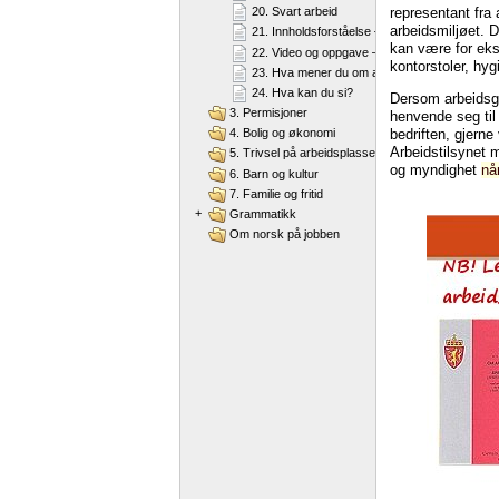
representant fra 
20. Svart arbeid
arbeidsmiljøet. D
21. Innholdsforståelse – "Svart arbeid"
kan være for eks
22. Video og oppgave – "Svart arbeid"
kontorstoler, hyg
23. Hva mener du om arbeidstakernes rettighe
24. Hva kan du si?
Dersom arbeidsgi
3. Permisjoner
henvende seg ti
bedriften, gjerne
4. Bolig og økonomi
Arbeidstilsynet 
5. Trivsel på arbeidsplassen
og myndighet
nå
6. Barn og kultur
7. Familie og fritid
+
Grammatikk
Om norsk på jobben