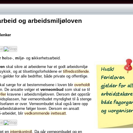
rbeid og arbeidsmiljøloven
lenker
rie"
ale og ferie"
yr
h
else-,
m
iljø- og
s
ikkerhetsarbeid.
ven
skal sikre at arbeiderne har et godt arbeidsmiljø
ykisk, og at tilsettingsforholdene er
tilfredsstillende
.
gjelder for alle bedrifter, både private og offentlige.
kal sørge for at bestemmelsene i loven blir
overholdt
n. De ansatte velger et
verneombud
som skal se til
ller
kravene i arbeidsmiljøloven. Dersom det oppstår
eidsplassen, har verneombudet myndighet til å stenge
 helsefaren er over. Verneombudet skal også lære opp
idsmiljøloven"
t arbeidstakerne følger loven. Dersom en ansatt
rbeidet, blir
vedkommende
irettesatt
.
spensjon og uførepensjon"
det en
internkontroll
. Da går verneombudet og en