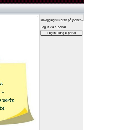
Innlogging til Norsk på jobben er via Fagbokforlagets eportal.
Log in via e-portal
Log in using e-portal