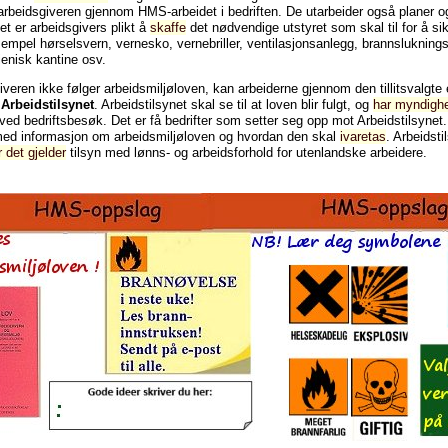
arbeidsgiveren gjennom HMS-arbeidet i bedriften. De utarbeider også planer og 
et er arbeidsgivers plikt å
skaffe
det nødvendige utstyret som skal til for å sik
empel hørselsvern, vernesko, vernebriller, ventilasjonsanlegg, brannslukningsa
ienisk kantine osv.
ter og plikter?
veren ikke følger arbeidsmiljøloven, kan arbeiderne gjennom den tillitsvalgte
l
Arbeidstilsynet
. Arbeidstilsynet skal se til at loven blir fulgt, og
har myndighet
 ved bedriftsbesøk. Det er få bedrifter som setter seg opp mot Arbeidstilsynet
med informasjon om arbeidsmiljøloven og hvordan den skal
ivaretas
. Arbeidst
r det gjelder
tilsyn med lønns- og arbeidsforhold for utenlandske arbeidere.