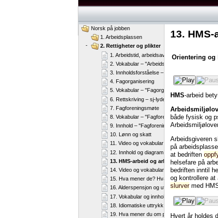
Norsk på jobben
13. HMS-a
1. Arbeidsplassen
-
2. Rettigheter og plikter
1. Arbeidstid, arbeidsavtale og ferie
Orientering og 
2. Vokabular – "Arbeidstid, arbeidsavtale og fe
3. Innholdsforståelse – "Arbeidstid, arbeidsavt
4. Fagorganisering
5. Vokabular – "Fagorganisering"
HMS
-arbeid bet
6. Rettskriving – sj-lyden
7. Fagforeningsmøte
Arbeidsmiljølo
både fysisk og ps
8. Vokabular – "Fagforeningsmøte"
Arbeidsmiljøloven 
9. Innhold – "Fagforeningsmøte"
10. Lønn og skatt
Arbeidsgiveren s
11. Video og vokabular – "Lønn og skatt"
på arbeidsplasse
12. Innhold og diagram – "Lønn og skatt"
at bedriften
oppfy
13. HMS-arbeid og arbeidsmiljøloven
helsefare på arb
bedriften inntil
14. Video og vokabular – "HMS-arbeid og arbe
og kontrollere a
15. Hva mener de? Hva mener du?
slurver
med HMS-a
16. Alderspensjon og uførepensjon
17. Vokabular og innholdsforståelse – "Alder
18. Idiomatiske uttrykk
19. Hva mener du om påstandene?
Hvert år holdes 