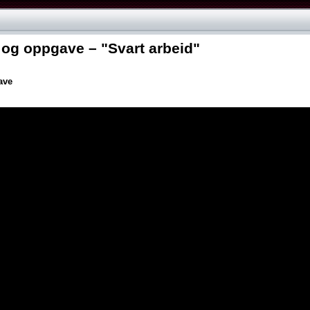
 og oppgave – "Svart arbeid"
ave
rie"
ale og ferie"
this resource
idsmiljøloven"
spensjon og uførepensjon"