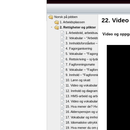
Norsk på jobben
22. Video
1. Arbeidsplassen
-
2. Rettigheter og plikter
1. Arbeidstid, arbeidsavtale og ferie
Video og oppg
2. Vokabular – "Arbeidstid, arbeidsavtale og fe
3. Innholdsforståelse – "Arbeidstid, arbeidsavt
Error loading 
4. Fagorganisering
5. Vokabular – "Fagorganisering"
6. Rettskriving – sj-lyden
7. Fagforeningsmøte
8. Vokabular – "Fagforeningsmøte"
9. Innhold – "Fagforeningsmøte"
10. Lønn og skatt
11. Video og vokabular – "Lønn og skatt"
12. Innhold og diagram – "Lønn og skatt"
13. HMS-arbeid og arbeidsmiljøloven
14. Video og vokabular – "HMS-arbeid og arbe
15. Hva mener de? Hva mener du?
16. Alderspensjon og uførepensjon
17. Vokabular og innholdsforståelse – "Alder
18. Idiomatiske uttrykk
19. Hva mener du om påstandene?