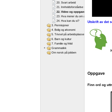
20. Svart arbeid
21. Innholdsforståelse – "Svart arbeid"
22. Video og oppgave – "Svart arbeid"
23. Hva mener du om arbeidstakernes rettighe
24. Hva kan du si?
Utskrift av det 
3. Permisjoner
4. Bolig og økonomi
5. Trivsel på arbeidsplassen
6. Barn og kultur
7. Familie og fritid
+
Grammatikk
Om norsk på jobben
Oppgave
Finn ord og utt