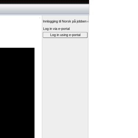
Innlogging til Norsk på jobben er via Fagbokforlagets eportal.
Log in via e-portal
Log in using e-portal