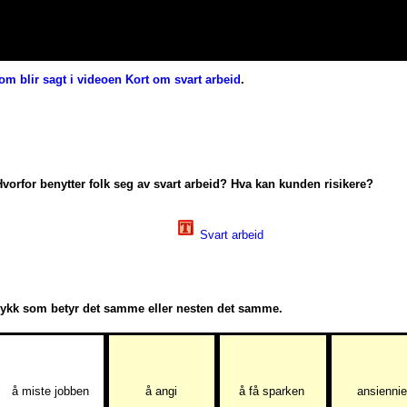
ter og plikter?
som blir sagt i videoen Kort om svart arbeid
.
Hvorfor benytter folk seg av svart arbeid? Hva kan kunden risikere?
Svart arbeid
rykk som betyr det samme eller nesten det samme.
å miste jobben
å angi
å få sparken
ansiennie